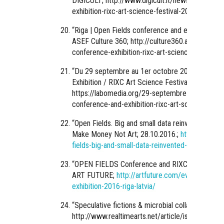
DIGICULT; http://www.digicult.it/news-agenda/o
exhibition-rixc-art-science-festival-2016/
“
Riga | Open Fields conference and exhibition at 
ASEF Culture 360; http://culture360.asef.org/eve
conference-exhibition-rixc-art-science-festival/
“
Du 29 septembre au 1er octobre 2016 : OPEN 
Exhibition / RIXC Art Science Festival – Riga L
https://labomedia.org/29-septembre-1er-octobr
conference-and-exhibition-rixc-art-science-festiv
“
Open Fields. Big and small data reinvented by f
Make Money Not Art; 28.10.2016.;
http://we-ma
fields-big-and-small-data-reinvented-by-flies-w
“
OPEN FIELDS Conference and RIXC Festival Exhib
ART FUTURE;
http://artfuture.com/event/open-f
exhibition-2016-riga-latvia/
“
Speculative fictions & microbial collaborations”;
http://www.realtimearts.net/article/issue135/1