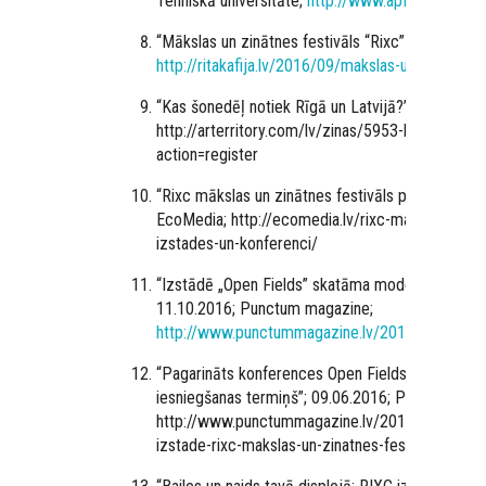
Tehniskā universitāte;
http://www.apf.rtu.lv/lv/n
“
Mākslas un zinātnes festivāls “Rixc” jau rīt”; 28.
http://ritakafija.lv/2016/09/makslas-un-zinatnes-fe
“
Kas šonedēļ notiek Rīgā un Latvijā?”; 26.09.2016
http://arterritory.com/lv/zinas/5953-kas_sonede
action=register
“
Rixc mākslas un zinātnes festivāls piedāvās izs
EcoMedia; http://ecomedia.lv/rixc-makslas-un-zi
izstades-un-konferenci/
“
Izstādē „Open Fields” skatāma mode, kas pasa
11.10.2016; Punctum magazine;
http://www.punctummagazine.lv/2016/10/11/7
“
Pagarināts konferences Open Fields un RIXC fes
iesniegšanas termiņš”; 09.06.2016; Punctum mag
http://www.punctummagazine.lv/2016/06/09/ope
izstade-rixc-makslas-un-zinatnes-festivala-2016