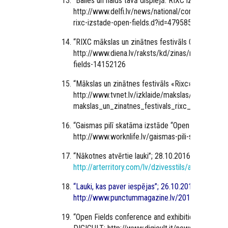
“
Bailes un naids tavā displejā: RIXC izstāde 'Ope
http://www.delfi.lv/news/national/commercials/ba
rixc-izstade-open-fields.d?id=47958527
“
RIXC mākslas un zinātnes festivāls Open Fields”
http://www.diena.lv/raksts/kd/zinas/rixc-makslas
fields-14152126
“
Mākslas un zinātnes festivāls «Rixc» izziņo p
http://www.tvnet.lv/izklaide/makslas/622157-
makslas_un_zinatnes_festivals_rixc_izzino_pr
“
Gaismas pilī skatāma izstāde “Open Fields””; 03
http://www.worknlife.lv/gaismas-pili-skatama-izs
“
Nākotnes atvērtie lauki”; 28.10.2016; Arterritory
http://arterritory.com/lv/dzivesstils/atklasanas
“
Lauki, kas paver iespējas”; 26.10.2016; Punctu
http://www.punctummagazine.lv/2016/10/26/lauk
“
Open Fields conference and exhibition: RIXC Art