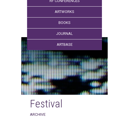
RF CONFERENCES
ARTWORKS
BOOKS
JOURNAL
ARTBASE
Festival
ARCHIVE