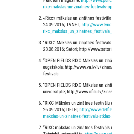
Punctum magazine;
http://www.punctummagazin
rixc-makslas-un-zinatnes-festivals-open-fields/
«Rixc» mākslas un zinātnes festivāla konference
24.09.2016; TVNET;
http://www.tvnet.lv/izklai
rixc_makslas_un_zinatnes_festivala_konferenc
"RIXC" Mākslas un zinātnes festivāls šoruden not
23.08.2016; Satori; http://www.satori.lv/raksts/
“
OPEN FIELDS RIXC Mākslas un zinātnes festivā
augstskola; http://www.va.lv/lv/zinas/open-field
festivals
“
OPEN FIELDS RIXC Mākslas un zinātnes festivāls
universitāte; http://www.cfi.lu.lv/zinas/t/41720/
“
RIXC Mākslas un zinātnes festivālu atklās ar skū
26.09.2016; DELFI;
http://www.delfi.lv/kultura/n
makslas-un-zinatnes-festivalu-atklas-ar-skupsta
“
RIXC mākslas un zinātnes festivāls un konferen