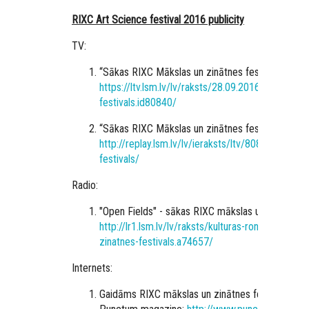
RIXC Art Science festival 2016 publicity
TV:
“
Sākas RIXC Mākslas un zinātnes festivāls”; 28.0
https://ltv.lsm.lv/lv/raksts/28.09.2016-sakas-rix
festivals.id80840/
“
Sākas RIXC Mākslas un zinātnes festivāls”; 28.
http://replay.lsm.lv/lv/ieraksts/ltv/80882/sakas-
festivals/
Radio:
"Open Fields" - sākas RIXC mākslas un zinātnes f
http://lr1.lsm.lv/lv/raksts/kulturas-rondo/open-f
zinatnes-festivals.a74657/
Internets:
Gaidāms RIXC mākslas un zinātnes festivāls „Ope