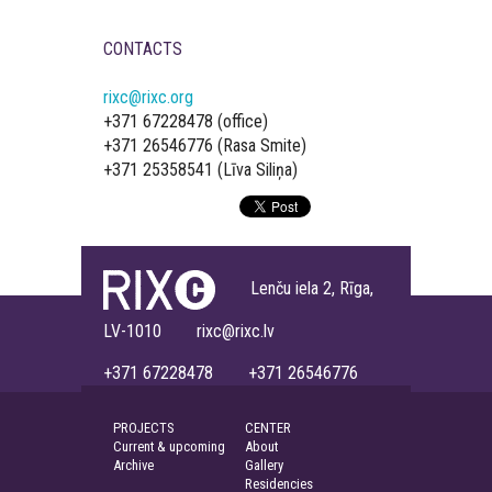
CONTACTS
rixc@rixc.org
+371 67228478 (office)
+371 26546776 (Rasa Smite)
+371 25358541 (Līva Siliņa)
Lenču iela 2, Rīga,
LV-1010 rixc@rixc.lv
+371 67228478 +371 26546776
PROJECTS
CENTER
Current & upcoming
About
Archive
Gallery
Residencies