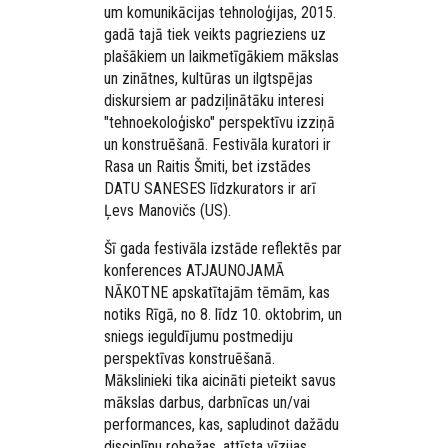
um komunikācijas tehnoloģijas, 2015.
gadā tajā tiek veikts pagrieziens uz
plašākiem un laikmetīgākiem mākslas
un zinātnes, kultūras un ilgtspējas
diskursiem ar padziļinātāku interesi
"tehnoekoloģisko" perspektīvu izziņā
un konstruēšanā. Festivāla kuratori ir
Rasa un Raitis Šmiti, bet izstādes
DATU SANESES līdzkurators ir arī
Ļevs Manovičs (US).
Šī gada festivāla izstāde reflektēs par
konferences ATJAUNOJAMĀ
NĀKOTNE apskatītajām tēmām, kas
notiks Rīgā, no 8. līdz 10. oktobrim, un
sniegs ieguldījumu postmediju
perspektīvas konstruēšanā.
Mākslinieki tika aicināti pieteikt savus
mākslas darbus, darbnīcas un/vai
performances, kas, sapludinot dažādu
disciplīnu robežas, attīsta vīzijas