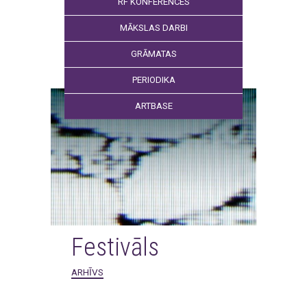
RF KONFERENCES
MĀKSLAS DARBI
GRĀMATAS
PERIODIKA
ARTBASE
Festivāls
ARHĪVS