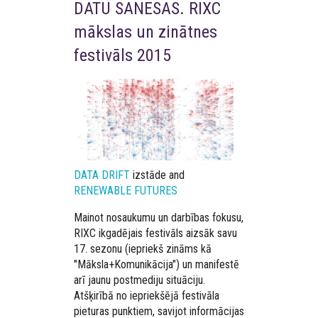
DATU SANESAS. RIXC
mākslas un zinātnes
festivāls 2015
DATA DRIFT
izstāde and
RENEWABLE FUTURES
Mainot nosaukumu un darbības fokusu,
RIXC ikgadējais festivāls aizsāk savu
17. sezonu (iepriekš zināms kā
"Māksla+Komunikācija") un manifestē
arī jaunu postmediju situāciju.
Atšķirībā no iepriekšējā festivāla
pieturas punktiem, savijot informācijas