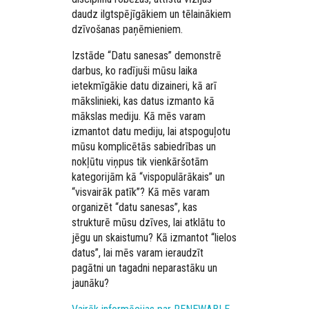
daudz ilgtspējīgākiem un tēlainākiem
dzīvošanas paņēmieniem.
Izstāde “Datu sanesas” demonstrē
darbus, ko radījuši mūsu laika
ietekmīgākie datu dizaineri, kā arī
mākslinieki, kas datus izmanto kā
mākslas mediju. Kā mēs varam
izmantot datu mediju, lai atspoguļotu
mūsu komplicētās sabiedrības un
nokļūtu viņpus tik vienkāršotām
kategorijām kā “vispopulārākais” un
“visvairāk patīk”? Kā mēs varam
organizēt “datu sanesas”, kas
strukturē mūsu dzīves, lai atklātu to
jēgu un skaistumu? Kā izmantot “lielos
datus”, lai mēs varam ieraudzīt
pagātni un tagadni neparastāku un
jaunāku?