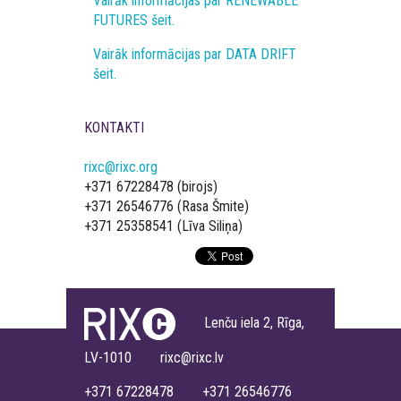
Vairāk informācijas par RENEWABLE
FUTURES šeit.
Vairāk informācijas par DATA DRIFT
šeit.
KONTAKTI
rixc@rixc.org
+371 67228478 (birojs)
+371 26546776 (Rasa Šmite)
+371 25358541 (Līva Siliņa)
Lenču iela 2, Rīga,
LV-1010 rixc@rixc.lv
+371 67228478 +371 26546776