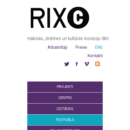
mākslas, zinātnes un kultūras inovāciju tīkls
Atbalstītāji
Presei
ENG
Kontakti
PROJEKTI
CENTRS
IZSTĀDES
FESTIVĀLS