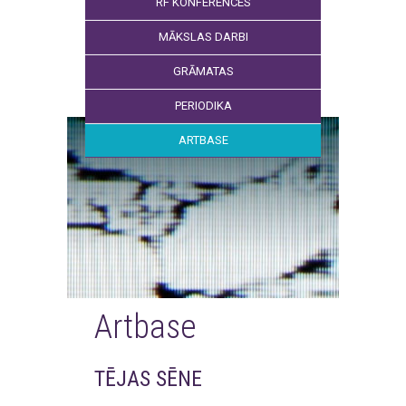
RF KONFERENCES
MĀKSLAS DARBI
GRĀMATAS
PERIODIKA
ARTBASE
Artbase
TĒJAS SĒNE