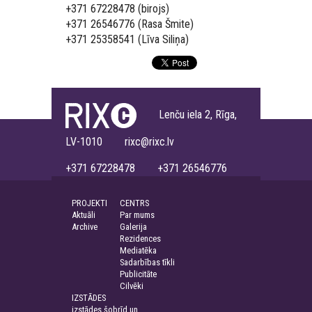
+371 67228478 (birojs)
+371 26546776 (Rasa Šmite)
+371 25358541 (Līva Siliņa)
Lenču iela 2, Rīga,
LV-1010 rixc@rixc.lv
+371 67228478 +371 26546776
PROJEKTI
CENTRS
Aktuāli
Par mums
Archive
Galerija
Rezidences
Mediatēka
Sadarbības tīkli
Publicitāte
Cilvēki
IZSTĀDES
izstādes šobrīd un