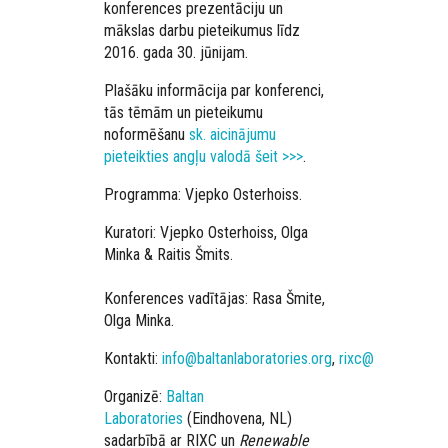
konferences prezentāciju un
mākslas darbu pieteikumus līdz
2016. gada 30. jūnijam.
Plašāku informācija par konferenci,
tās tēmām un pieteikumu
noformēšanu
sk. aicinājumu
pieteikties angļu valodā šeit >>>
.
Programma: Vjepko Osterhoiss.
Kuratori: Vjepko Osterhoiss, Olga
Minka & Raitis Šmits.
Konferences vadītājas: Rasa Šmite,
Olga Minka.
Kontakti:
info@baltanlaboratories.org
,
rixc@rixc.org
Organizē:
Baltan
Laboratories
(Eindhovena, NL)
sadarbībā ar RIXC un
Renewable