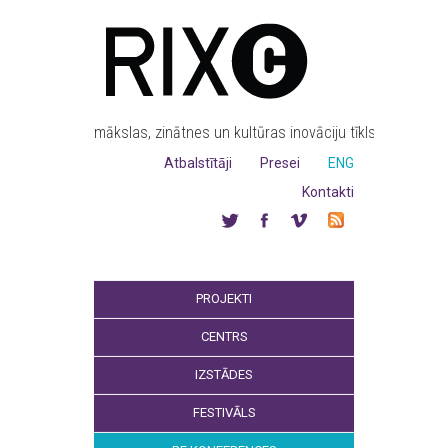
mākslas, zinātnes un kultūras inovāciju tīkls
Atbalstītāji
Presei
ENG
Kontakti
PROJEKTI
CENTRS
IZSTĀDES
FESTIVĀLS