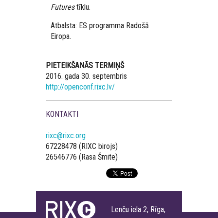
Futures
tīklu.
Atbalsta: ES programma Radošā
Eiropa.
PIETEIKŠANĀS TERMIŅŠ
2016. gada 30. septembris
http://openconf.rixc.lv/
KONTAKTI
rixc@rixc.org
67228478 (RIXC birojs)
26546776 (Rasa Šmite)
Lenču iela 2, Rīga,