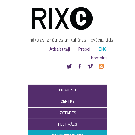
mākslas, zinātnes un kultūras inovāciju tīkls
Atbalstītāji
Presei
ENG
Kontakti
PROJEKTI
CENTRS
IZSTĀDES
FESTIVĀLS