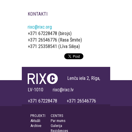
KONTAKTI
rixc@rixc.org
+371 67228478 (birojs)
+371 26546776 (Rasa Šmite)
+371 25358541 (Līva Siliņa)
Lenču iela 2, Rīga,
LV-1010 rixc@rixc.lv
+371 67228478 +371 26546776
PROJEKTI
CENTRS
Aktuāli
Par mums
Archive
Galerija
Rezidences