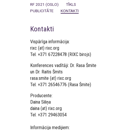
RF 2021 (OSLO)
TĪKLS
PUBLICITĀTE
KONTAKTI
Kontakti
Vispārīga informācija:
rixc (at) rixc.org
Tel. +371 67228478 (RIXC birojs)
Konferences vadītāji: Dr. Rasa Šmite
un Dr. Raitis Šmits
rasa.smite (at) rixc.org
Tel. +371 26546776 (Rasa Šmite)
Producente:
Daina Siliņa
daina (at) rixc.org
Tel. +371 29463054
Informācija medijiem: