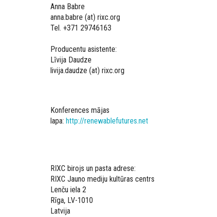
Anna Babre
anna.babre (at) rixc.org
Tel. +371 29746163
Producentu asistente:
Līvija Daudze
livija.daudze (at) rixc.org
Konferences mājas
lapa:
http://renewablefutures.net
RIXC birojs un pasta adrese:
RIXC Jauno mediju kultūras centrs
Lenču iela 2
Rīga, LV-1010
Latvija