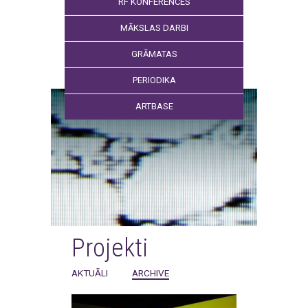
RF KONFERENCES
MĀKSLAS DARBI
GRĀMATAS
PERIODIKA
ARTBASE
Projekti
AKTUĀLI
ARCHIVE