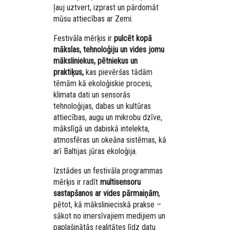
ļauj uztvert, izprast un pārdomāt
mūsu attiecības ar Zemi.
Festivāla mērķis ir
pulcēt kopā
mākslas, tehnoloģiju un vides jomu
māksliniekus, pētniekus un
praktiķus,
kas pievēršas tādām
tēmām kā ekoloģiskie procesi,
klimata dati un sensorās
tehnoloģijas, dabas un kultūras
attiecības, augu un mikrobu dzīve,
mākslīgā un dabiskā intelekta,
atmosfēras un okeāna sistēmas, kā
arī Baltijas jūras ekoloģija.
Izstādes un festivāla programmas
mērķis ir radīt
multisensoru
sastapšanos ar vides pārmaiņām
,
pētot, kā mākslinieciskā prakse –
sākot no imersīvajiem medijiem un
paplašinātās realitātes līdz datu