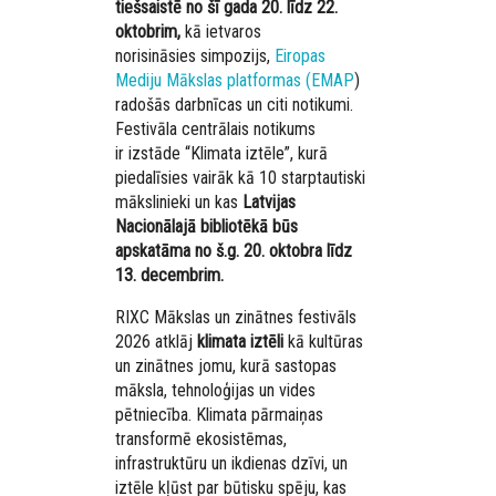
tiešsaistē no šī gada 20. līdz 22.
oktobrim
,
kā ietvaros
norisināsies simpozijs,
Eiropas
Mediju Mākslas platformas (EMAP
)
radošās darbnīcas un citi notikumi.
Festivāla centrālais notikums
ir izstāde “Klimata iztēle”, kurā
piedalīsies vairāk kā 10 starptautiski
mākslinieki un kas
Latvijas
Nacionālajā bibliotēkā būs
apskatāma no
š.g. 20. oktobra līdz
13. decembrim.
RIXC Mākslas un zinātnes festivāls
2026 atklāj
klimata iztēli
kā kultūras
un zinātnes jomu, kurā sastopas
māksla, tehnoloģijas un vides
pētniecība. Klimata pārmaiņas
transformē ekosistēmas,
infrastruktūru un ikdienas dzīvi, un
iztēle kļūst par būtisku spēju, kas