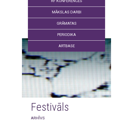
RF KONFERENCES
MĀKSLAS DARBI
GRĀMATAS
PERIODIKA
ARTBASE
Festivāls
ARHĪVS