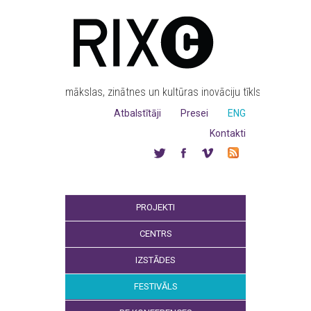
mākslas, zinātnes un kultūras inovāciju tīkls
Atbalstītāji
Presei
ENG
Kontakti
PROJEKTI
CENTRS
IZSTĀDES
FESTIVĀLS