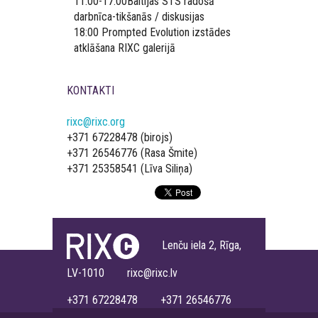
11.00-17.00Baltijas STS radošā
darbnīca-tikšanās / diskusijas
18:00 Prompted Evolution izstādes
atklāšana RIXC galerijā
KONTAKTI
rixc@rixc.org
+371 67228478 (birojs)
+371 26546776 (Rasa Šmite)
+371 25358541 (Līva Siliņa)
Lenču iela 2, Rīga,
LV-1010 rixc@rixc.lv
+371 67228478 +371 26546776