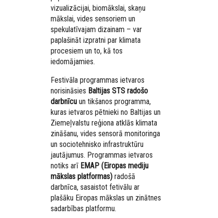
vizualizācijai, biomākslai, skaņu
mākslai, vides sensoriem un
spekulatīvajam dizainam – var
paplašināt izpratni par klimata
procesiem un to, kā tos
iedomājamies.
Festivāla programmas ietvaros
norisināsies
Baltijas STS radošo
darbnīcu
un tikšanos programma,
kuras ietvaros pētnieki no Baltijas un
Ziemeļvalstu reģiona atklās klimata
zināšanu, vides sensorā monitoringa
un sociotehnisko infrastruktūru
jautājumus. Programmas ietvaros
notiks arī
EMAP (Eiropas mediju
mākslas platformas)
radošā
darbnīca, sasaistot fetivālu ar
plašāku Eiropas mākslas un zinātnes
sadarbības platformu.