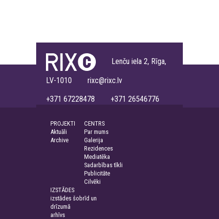
Lenču iela 2, Rīga,
LV-1010 rixc@rixc.lv
+371 67228478 +371 26546776
PROJEKTI
CENTRS
Aktuāli
Par mums
Archive
Galerija
Rezidences
Mediatēka
Sadarbības tīkli
Publicitāte
Cilvēki
IZSTĀDES
izstādes šobrīd un
drīzumā
arhīvs