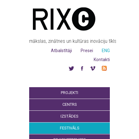
mākslas, zinātnes un kultūras inovāciju tīkls
Atbalstītāji
Presei
ENG
Kontakti
PROJEKTI
CENTRS
IZSTĀDES
FESTIVĀLS