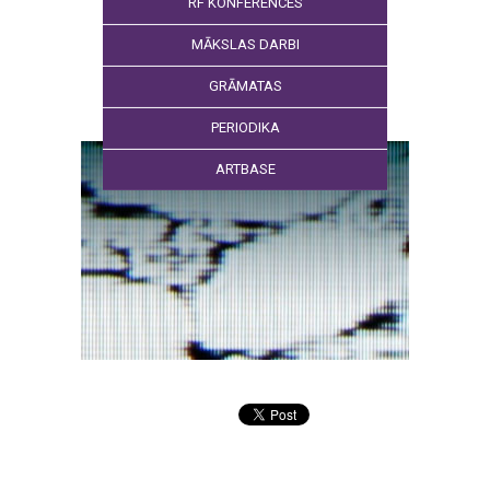
RF KONFERENCES
MĀKSLAS DARBI
GRĀMATAS
PERIODIKA
ARTBASE