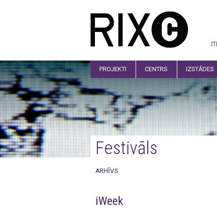
m
PROJEKTI
CENTRS
IZSTĀDES
Festivāls
ARHĪVS
iWeek