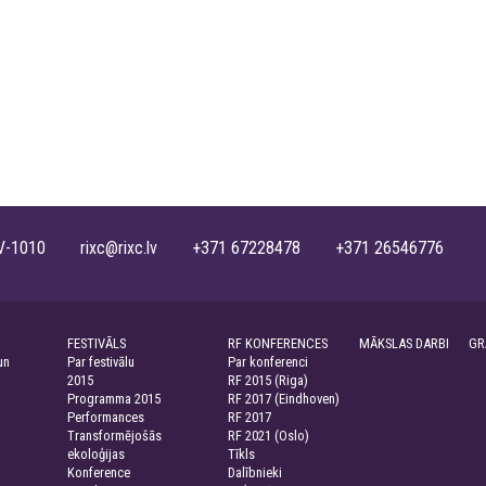
, LV-1010 rixc@rixc.lv +371 67228478 +371 26546776
FESTIVĀLS
RF KONFERENCES
MĀKSLAS DARBI
GR
un
Par festivālu
Par konferenci
2015
RF 2015 (Riga)
Programma 2015
RF 2017 (Eindhoven)
Performances
RF 2017
Transformējošās
RF 2021 (Oslo)
ekoloģijas
Tīkls
Konference
Dalībnieki