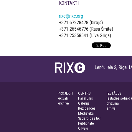
KONTAKTI
rixc@rixc.org
+371 67228478 (birojs)
+371 26546776 (Rasa Šmite)
+371 25358541 (Līva Siliņa)
Lenču iela 2, Rīga
PROJEKTI
CENTRS
IZSTĀDES
Aktuāli
Par mums
izstādes šobrīd 
Archive
Galerija
drīzumā
Rezidences
arhīvs
Mediatēka
Sadarbības tīkli
Publicitāte
Cilvēki