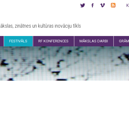
K
ākslas, zinātnes un kultūras inovāciju tīkls
FESTIVĀLS
RF KONFERENCES
MĀKSLAS DARBI
GRĀM