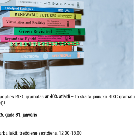
egādāties RIXC grāmatas
ar 40% atlaidi
– to skaitā jaunāko RIXC grāmatu
4)!
6. gada 31. janvāris
darba laikā: trešdiena-sestdiena, 12.00-18.00.