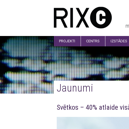
m
PROJEKTI
CENTRS
IZSTĀDES
Jaunumi
Svētkos – 40% atlaide v