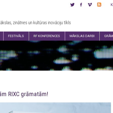
K
ākslas, zinātnes un kultūras inovāciju tīkls
FESTIVĀLS
RF KONFERENCES
MĀKSLAS DARBI
GRĀM
isām RIXC grāmatām!