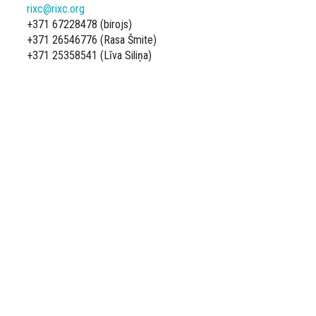
rixc@rixc.org
+371 67228478 (birojs)
+371 26546776 (Rasa Šmite)
+371 25358541 (Līva Siliņa)