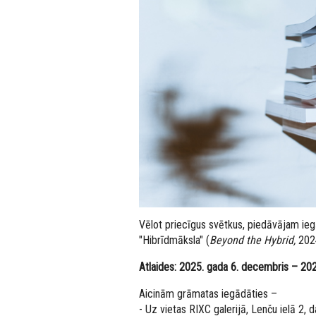
Vēlot priecīgus svētkus, piedāvājam i
"Hibrīdmāksla" (
Beyond the Hybrid,
202
Atlaides: 2025. gada 6. decembris – 202
Aicinām grāmatas iegādāties –
- Uz vietas RIXC galerijā, Lenču ielā 2, 