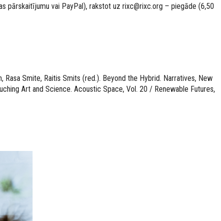
as pārskaitījumu vai PayPal), rakstot uz rixc@rixc.org – piegāde (6,50
 Rasa Smite, Raitis Smits (red.). Beyond the Hybrid. Narratives, New
ching Art and Science. Acoustic Space, Vol. 20 / Renewable Futures,